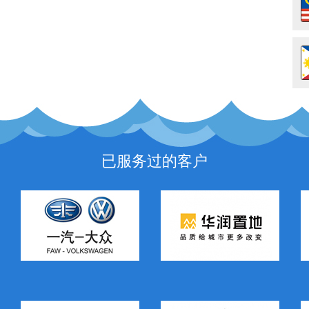
已服务过的客户