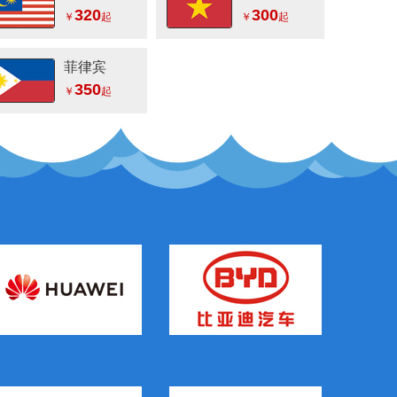
320
300
￥
起
￥
起
菲律宾
350
￥
起