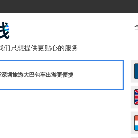
我们只想提供更贴心的服务
择深圳旅游大巴包车出游更便捷