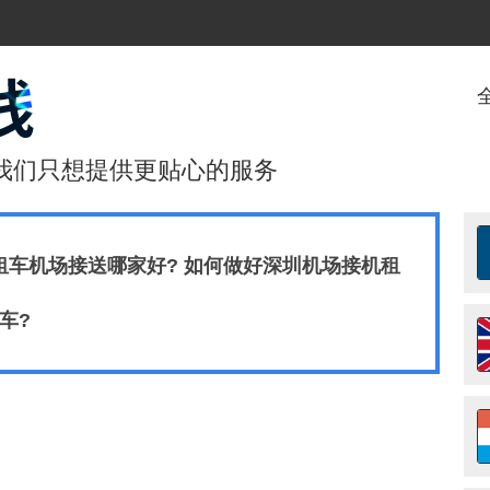
我们只想提供更贴心的服务
租车机场接送哪家好? 如何做好深圳机场接机租
车?