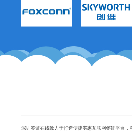
深圳签证在线致力于打造便捷实惠互联网签证平台，