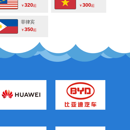
320
300
￥
起
￥
起
菲律宾
350
￥
起