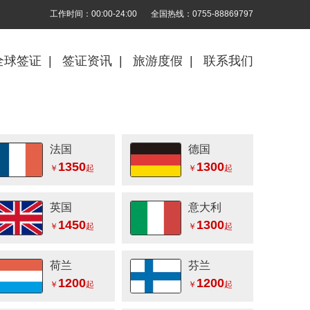
工作时间：00:00-24:00
全国热线：0755-88869797
全球签证
|
签证资讯
|
旅游度假
|
联系我们
法国
德国
1350
1300
￥
起
￥
起
英国
意大利
1450
1300
￥
起
￥
起
荷兰
芬兰
1200
1200
￥
起
￥
起